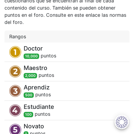
cuestionarios que se encuentran al final de cada
contenido del curso. También se pueden obtener
puntos en el foro. Consulte en este enlace las normas
del foro.
Rangos
Doctor
punto
s
10,000
Maestro
punto
s
2,000
Aprendiz
punto
s
500
Estudiante
punto
s
100
Novato
punto
s
1